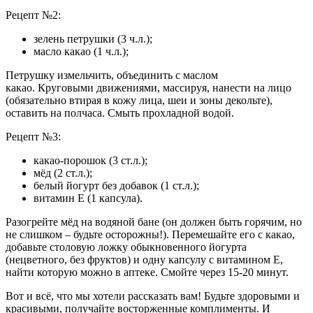
Рецепт №2:
зелень петрушки (3 ч.л.);
масло какао (1 ч.л.);
Петрушку измельчить, объединить с маслом
какао. Круговыми движениями, массируя, нанести на лицо
(обязательно втирая в кожу лица, шеи и зоны декольте),
оставить на полчаса. Смыть прохладной водой.
Рецепт №3:
какао-порошок (3 ст.л.);
мёд (2 ст.л.);
белый йогурт без добавок (1 ст.л.);
витамин E (1 капсула).
Разогрейте мёд на водяной бане (он должен быть горячим, но
не слишком – будьте осторожны!). Перемешайте его с какао,
добавьте столовую ложку обыкновенного йогурта
(нецветного, без фруктов) и одну капсулу с витамином Е,
найти которую можно в аптеке. Смойте через 15-20 минут.
Вот и всё, что мы хотели рассказать вам! Будьте здоровыми и
красивыми, получайте восторженные комплименты. И