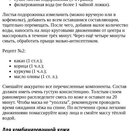
фильтрованная вода (не более 1 чайной ложки).
Листья подорожника измельчить (можно вручную или в
кофемолке), добавить ко всем оставшимся составляющим,
тщательно перемещать. После чего, добавив малое количество
воды, наносить на лицо круговыми движениями от центра и
массировать в течение трёх минут. Через ещё четыре минуты
смыть, обработать прыщи мазью-антисептиком.
Рецепт №2:
какао (1 ст.л.);
корица (1 ч.л.);
куркума (1 ч.л.);
масло оливы (1 ст. л.).
Смешайте аккуратно все перечисленные компоненты. Состав
должен иметь очень густую консистенцию. Толстым слоем
равномерно распледелите смесь по коже и оставьте на 20
минут. Чтобы маска не “уползла”, рекомендуем проводить
время ожидания лёжа на спине. По истечении срока легкими
движениями помассируйте кожу лица и смойте массу тёплой
водой.
Для комбинированной кожи