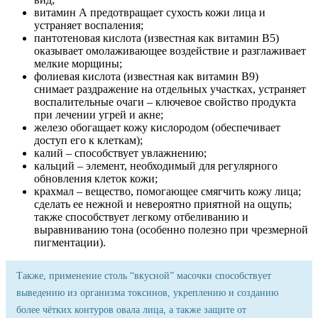
витамин A предотвращает сухость кожи лица и
устраняет воспаления;
пантотеновая кислота (известная как витамин B5)
оказывает омолаживающее воздействие и разглаживает
мелкие морщины;
фолиевая кислота (известная как витамин B9)
снимает раздражение на отдельных участках, устраняет
воспалительные очаги – ключевое свойство продукта
при лечении угрей и акне;
железо обогащает кожу кислородом (обеспечивает
доступ его к клеткам);
калий – способствует увлажнению;
кальций – элемент, необходимый для регулярного
обновления клеток кожи;
крахмал – вещество, помогающее смягчить кожу лица;
сделать ее нежной и невероятно приятной на ощупь;
также способствует легкому отбеливанию и
выравниванию тона (особенно полезно при чрезмерной
пигментации).
Также, применение столь “вкусной” масочки способствует
выведению из организма токсинов, укреплению и созданию
более чётких контуров овала лица, а также защите от