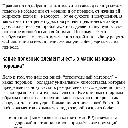
Правильно подобранный тип маски из какао для лица может
помочь в избавлении от морщин и от прыщей, от излишней
жирности кожи и – наоборот – от её сухости и шелушения. В
зависимости от рецептуры, она решает практически любую
дерматологическую проблему, что наделяет нашу чудо-маску
поистине волшебными свойствами. Поэтому всё, что
требуется от вас – это ответственно подойти к выбору рецепта
той или иной масочки, всю остальную работу сделает сама
природа.
Какие полезные элементы есть в маске из какао-
порошка?
Дело в том, что наш основной “строительный материал” –
какао-порошок – обладает уникальным химсоставом, который
превращает основу маски в рекордсмена по содержанию числа
разнообразных питательных веществ. Все они благотворным
образом влияют на состояние нашего кожного покрова как
снаружи, так и изнутри. Только посмотрите, какой богатый
набор элементов скрывается под кожурой каждого боба:
ниацин (также известен как витамин PP) отвечает за
здоровый цвет лица и вновь придаёт коже цветущий
вид;