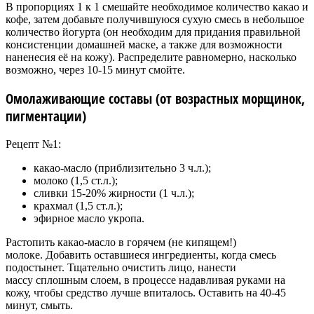
В пропорциях 1 к 1 смешайте необходимое количество какао и
кофе, затем добавьте получившуюся сухую смесь в небольшое
количество йогурта (он необходим для придания правильной
консистенции домашней маске, а также для возможности
наненесия её на кожу). Распределите равномерно, насколько
возможно, через 10-15 минут смойте.
Омолаживающие составы (от возрастных морщинок,
пигментации)
Рецепт №1:
какао-масло (приблизительно 3 ч.л.);
молоко (1,5 ст.л.);
сливки 15-20% жирности (1 ч.л.);
крахмал (1,5 ст.л.);
эфирное масло укропа.
Растопить какао-масло в горячем (не кипящем!)
молоке. Добавить оставшиеся ингредиенты, когда смесь
подостынет. Тщательно очистить лицо, нанести
массу сплошным слоем, в процессе надавливая руками на
кожу, чтобы средство лучше впиталось. Оставить на 40-45
минут, смыть.