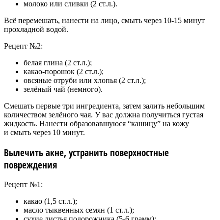
молоко или сливки (2 ст.л.).
Всё перемешать, нанести на лицо, смыть через 10-15 минут
прохладной водой.
Рецепт №2:
белая глина (2 ст.л.);
какао-порошок (2 ст.л.);
овсяные отруби или хлопья (2 ст.л.);
зелёный чай (немного).
Смешать первые три ингредиента, затем залить небольшим
количеством зелёного чая. У вас должна получиться густая
жидкость. Нанести образовавшуюся “кашицу” на кожу
и смыть через 10 минут.
Вылечить акне, устранить поверхностные
повреждения
Рецепт №1:
какао (1,5 ст.л.);
масло тыквенных семян (1 ст.л.);
сухие листья подорожника (5-6 грамм);